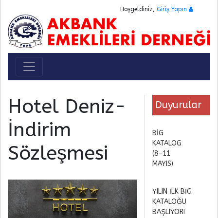
Hoşgeldiniz,
Giriş Yapın
Toggle navigation
Hotel Deniz-
Duyurular
İndirim
BİG
KATALOG
Sözleşmesi
(8-11
MAYIS)
YILIN İLK BİG
KATALOĞU
BAŞLIYOR!