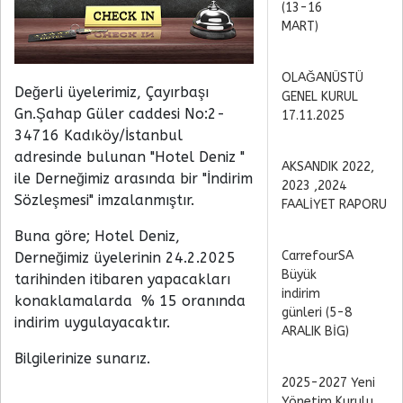
(13-16
MART)
OLAĞANÜSTÜ
Değerli üyelerimiz, Çayırbaşı
GENEL KURUL
Gn.Şahap Güler caddesi No:2-
17.11.2025
34716 Kadıköy/İstanbul
adresinde bulunan "Hotel Deniz "
AKSANDIK 2022,
ile Derneğimiz arasında bir "İndirim
2023 ,2024
Sözleşmesi" imzalanmıştır.
FAALİYET RAPORU
Buna göre; Hotel Deniz,
CarrefourSA
Derneğimiz üyelerinin 24.2.2025
Büyük
tarihinden itibaren yapacakları
indirim
konaklamalarda % 15 oranında
günleri (5-8
indirim uygulayacaktır.
ARALIK BİG)
Bilgilerinize sunarız.
2025-2027 Yeni
Yönetim Kurulu