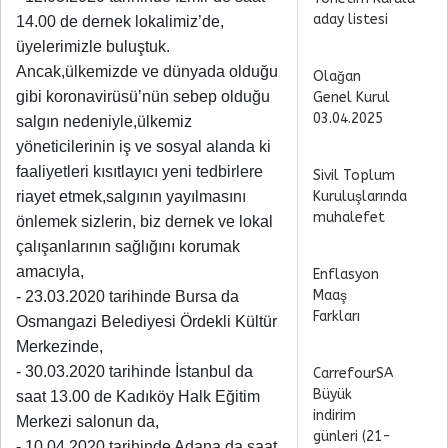
aday listesi
14.00 de dernek lokalimiz’de,
üyelerimizle buluştuk.
Ancak,ülkemizde ve dünyada olduğu
Olağan
gibi koronavirüsü’nün sebep olduğu
Genel Kurul
03.04.2025
salgın nedeniyle,ülkemiz
yöneticilerinin iş ve sosyal alanda ki
faaliyetleri kısıtlayıcı yeni tedbirlere
Sivil Toplum
riayet etmek,salgının yayılmasını
Kuruluşlarında
muhalefet
önlemek sizlerin, biz dernek ve lokal
çalışanlarının sağlığını korumak
amacıyla,
Enflasyon
Maaş
- 23.03.2020 tarihinde Bursa da
Farkları
Osmangazi Belediyesi Ördekli Kültür
Merkezinde,
- 30.03.2020 tarihinde İstanbul da
CarrefourSA
Büyük
saat 13.00 de Kadıköy Halk Eğitim
indirim
Merkezi salonun da,
günleri (21-
- 10.04.2020 tarihinde Adana da saat