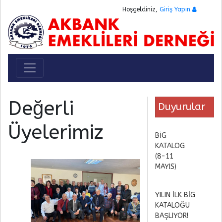
Hoşgeldiniz,
Giriş Yapın
Toggle navigation
Değerli
Duyurular
Üyelerimiz
BİG
KATALOG
(8-11
MAYIS)
YILIN İLK BİG
KATALOĞU
BAŞLIYOR!