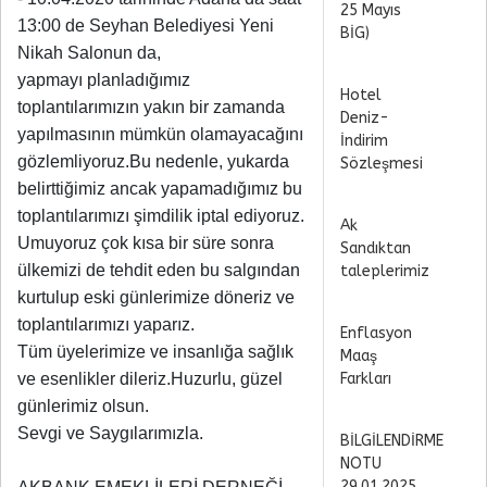
25 Mayıs
13:00 de Seyhan Belediyesi Yeni
BİG)
Nikah Salonun da,
yapmayı planladığımız
Hotel
toplantılarımızın yakın bir zamanda
Deniz-
yapılmasının mümkün olamayacağını
İndirim
gözlemliyoruz.Bu nedenle, yukarda
Sözleşmesi
belirttiğimiz ancak yapamadığımız bu
toplantılarımızı şimdilik iptal ediyoruz.
Ak
Umuyoruz çok kısa bir süre sonra
Sandıktan
ülkemizi de tehdit eden bu salgından
taleplerimiz
kurtulup eski günlerimize döneriz ve
toplantılarımızı yaparız.
Enflasyon
Tüm üyelerimize ve insanlığa sağlık
Maaş
ve esenlikler dileriz.Huzurlu, güzel
Farkları
günlerimiz olsun.
Sevgi ve Saygılarımızla.
BİLGİLENDİRME
NOTU
29.01.2025