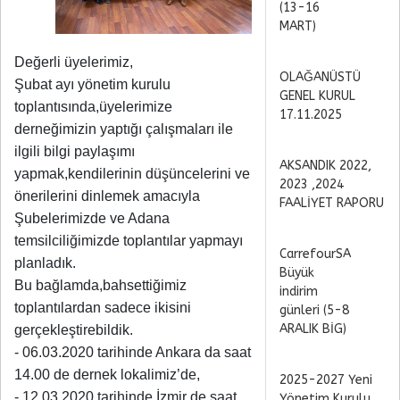
(13-16
MART)
Değerli üyelerimiz,
OLAĞANÜSTÜ
Şubat ayı yönetim kurulu
GENEL KURUL
toplantısında,üyelerimize
17.11.2025
derneğimizin yaptığı çalışmaları ile
ilgili bilgi paylaşımı
AKSANDIK 2022,
yapmak,kendilerinin düşüncelerini ve
2023 ,2024
önerilerini dinlemek amacıyla
FAALİYET RAPORU
Şubelerimizde ve Adana
temsilciliğimizde toplantılar yapmayı
CarrefourSA
planladık.
Büyük
Bu bağlamda,bahsettiğimiz
indirim
toplantılardan sadece ikisini
günleri (5-8
ARALIK BİG)
gerçekleştirebildik.
- 06.03.2020 tarihinde Ankara da saat
14.00 de dernek lokalimiz’de,
2025-2027 Yeni
- 12.03.2020 tarihinde İzmir de saat
Yönetim Kurulu