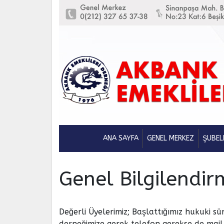
ANA SAYFA
GENEL MERKEZ
ŞUBEL
Genel Bilgilendir
Değerli Üyelerimiz; Başlattığımız hukuki s
derneğimize gerek telefon gerekse de mail