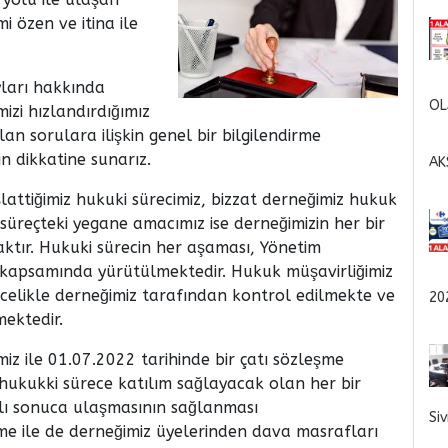
i özen ve itina ile
yları hakkında
OL
izi hızlandırdığımız
n sorulara ilişkin genel bir bilgilendirme
in dikkatine sunarız.
AK
attiğimiz hukuki sürecimiz, bizzat derneğimiz hukuk
süreçteki yegane amacımız ise derneğimizin her bir
ktır. Hukuki sürecin her aşaması, Yönetim
i kapsamında yürütülmektedir. Hukuk müşavirliğimiz
ncelikle derneğimiz tarafından kontrol edilmekte ve
20
mektedir.
z ile 01.07.2022 tarihinde bir çatı sözleşme
ukukki sürece katılım sağlayacak olan her bir
lı sonuca ulaşmasının sağlanması
Si
e ile de derneğimiz üyelerinden dava masrafları