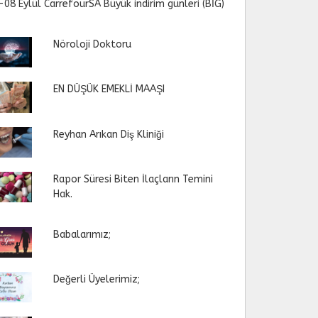
-08 Eylül CarrefourSA Büyük indirim günleri (BİG)
Nöroloji Doktoru
EN DÜŞÜK EMEKLİ MAAŞI
Reyhan Arıkan Diş Kliniği
Rapor Süresi Biten İlaçların Temini
Hak.
Babalarımız;
Değerli Üyelerimiz;