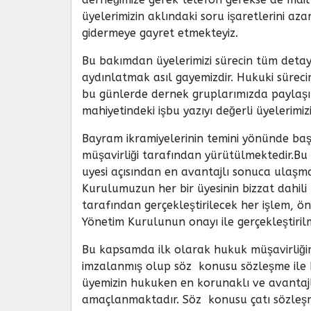
üyelerimizin aklındaki soru işaretlerini azam
gidermeye gayret etmekteyiz.
Bu bakımdan üyelerimizi sürecin tüm deta
aydınlatmak asıl gayemizdir. Hukuki sürecim
bu günlerde dernek gruplarımızda paylaşıla
mahiyetindeki işbu yazıyı değerli üyelerimiz
Bayram ikramiyelerinin temini yönünde başl
müşavirliği tarafından yürütülmektedir.Bu 
uyesi açısından en avantajlı sonuca ulaşma
Kurulumuzun her bir üyesinin bizzat dahil
tarafından gerçekleştirilecek her işlem, ö
Yönetim Kurulunun onayı ile gerçekleştiril
Bu kapsamda ilk olarak hukuk müşavirliğimi
imzalanmış olup söz konusu sözleşme ile h
üyemizin hukuken en korunaklı ve avantaj
amaçlanmaktadır. Söz konusu çatı sözleşm