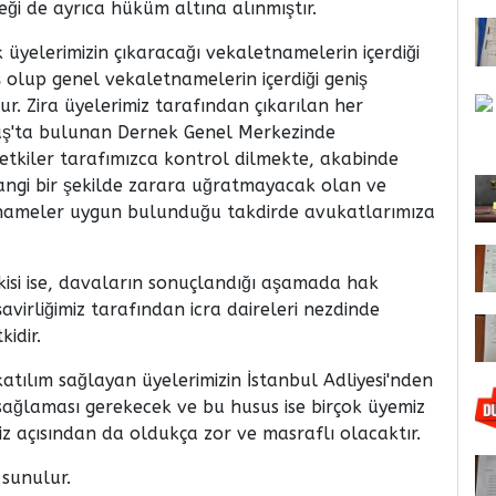
eği de ayrıca hüküm altına alınmıştır.
yelerimizin çıkaracağı vekaletnamelerin içerdiği
ış olup genel vekaletnamelerin içerdiği geniş
. Zira üyelerimiz tarafından çıkarılan her
taş'ta bulunan Dernek Genel Merkezinde
etkiler tarafımızca kontrol dilmekte, akabinde
erhangi bir şekilde zarara uğratmayacak olan ve
etnameler uygun bulunduğu takdirde avukatlarımıza
isi ise, davaların sonuçlandığı aşamada hak
şavirliğimiz tarafından icra daireleri nezdinde
kidir.
atılım sağlayan üyelerimizin İstanbul Adliyesi'nden
m sağlaması gerekecek ve bu husus ise birçok üyemiz
iz açısından da oldukça zor ve masraflı olacaktır.
 sunulur.