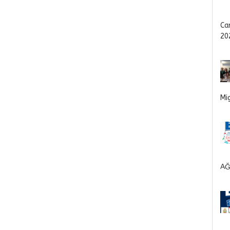
Ca
20
Mi
AĞ