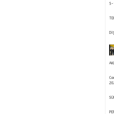
5-
TE
Dİ
AK
Ca
20
SÜ
PE