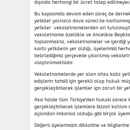
dışında herhangi bir ücret talep edilmeyec
Bu kapsamda devam eden süreç de dernek ü
yetkiler yalnızca dava süreci ile kısıtlanm
yetkiler vekaletnamelerden ari tutulmuştur
vekaletname özellikle ve öncelikle Beşik
toplanmakta, vekaletnameler ve içerdiği y
kısıtlı yetkilerin yer aldığı, üyelerimizi h
belirlediğimiz çerçevede çıkarılmış vekal
ulaştırılmaktadır.
Vekaletnamelerde yer alan ahzu kabz yetk
edişlerin tahsili için gerekli olup hukuk mü
gerçekleştirilecek işlemler için zaruri bir yet
Aksi halde tüm Türkiye'den hukuki sürece k
gerçekleştirilecek işlemlere bizzat katılı
açısından imkansız olduğu gibi birçok üyem
Değerli üyelerimizin dikkatine ve bilgilerine