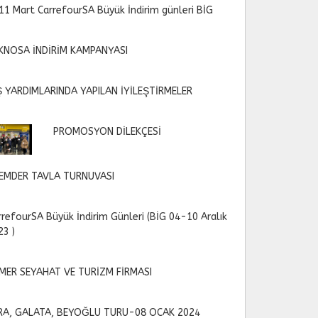
11 Mart CarrefourSA Büyük İndirim günleri BİG
KNOSA İNDİRİM KAMPANYASI
Ş YARDIMLARINDA YAPILAN İYİLEŞTİRMELER
PROMOSYON DİLEKÇESİ
EMDER TAVLA TURNUVASI
rrefourSA Büyük İndirim Günleri (BİG 04-10 Aralık
23 )
MER SEYAHAT VE TURİZM FİRMASI
RA, GALATA, BEYOĞLU TURU-08 OCAK 2024