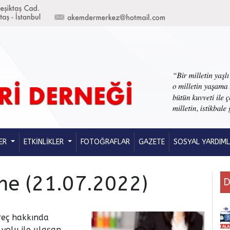
ER
ETKİNLİKLER
FOTOĞRAFLAR
GAZETE
SOSYAL YARDIM
me (21.07.2022)
D
üreç hakkında
 yolu ile ulaşan