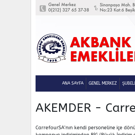
ANA SAYFA
GENEL MERKEZ
ŞUBEL
AKEMDER - Carrefo
CarrefourSA’nın kendi personeline içe dön
kampanya indiriminden BİG (Büyük İndirim