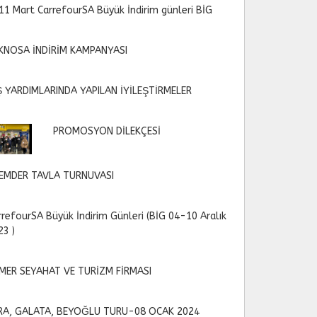
11 Mart CarrefourSA Büyük İndirim günleri BİG
KNOSA İNDİRİM KAMPANYASI
Ş YARDIMLARINDA YAPILAN İYİLEŞTİRMELER
PROMOSYON DİLEKÇESİ
EMDER TAVLA TURNUVASI
rrefourSA Büyük İndirim Günleri (BİG 04-10 Aralık
23 )
MER SEYAHAT VE TURİZM FİRMASI
RA, GALATA, BEYOĞLU TURU-08 OCAK 2024