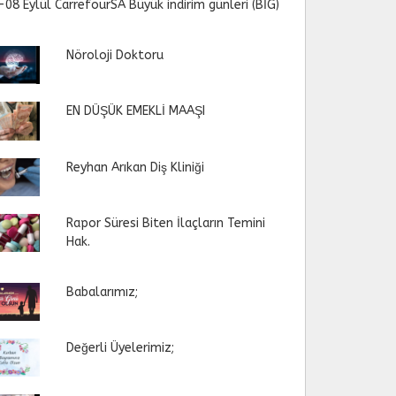
-08 Eylül CarrefourSA Büyük indirim günleri (BİG)
Nöroloji Doktoru
EN DÜŞÜK EMEKLİ MAAŞI
Reyhan Arıkan Diş Kliniği
Rapor Süresi Biten İlaçların Temini
Hak.
Babalarımız;
Değerli Üyelerimiz;