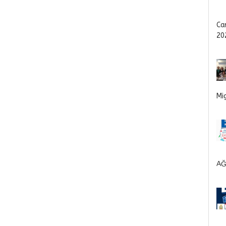
Ca
20
Mi
AĞ