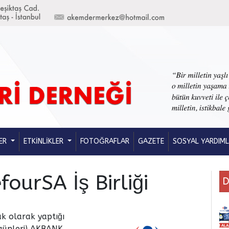
ER
ETKİNLİKLER
FOTOĞRAFLAR
GAZETE
SOSYAL YARDIM
urSA İş Birliği
D
ük olarak yaptığı
 günleri) AKBANK