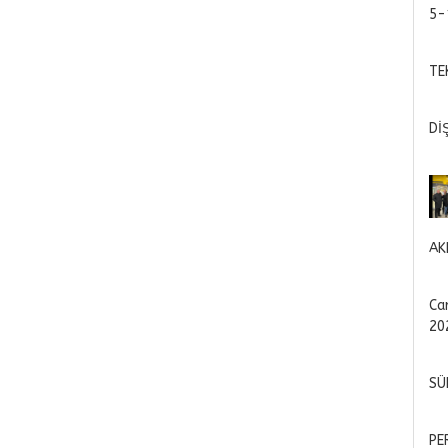
5-
TE
Dİ
AK
Ca
20
SÜ
PE