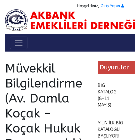
Hoşgeldiniz,
Giriş Yapın
Toggle navigation
Müvekkil
Duyurular
Bilgilendirme
BİG
KATALOG
(Av. Damla
(8-11
MAYIS)
Koçak -
YILIN İLK BİG
Koçak Hukuk
KATALOĞU
BAŞLIYOR!