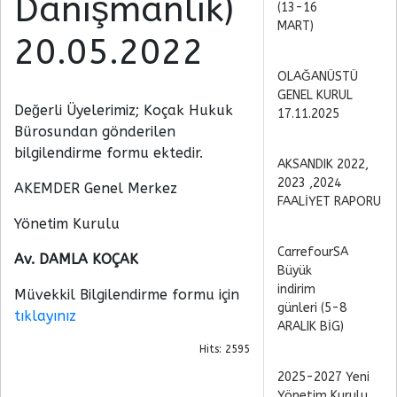
Danışmanlık)
(13-16
MART)
20.05.2022
OLAĞANÜSTÜ
GENEL KURUL
Değerli Üyelerimiz; Koçak Hukuk
17.11.2025
Bürosundan gönderilen
bilgilendirme formu ektedir.
AKSANDIK 2022,
2023 ,2024
AKEMDER Genel Merkez
FAALİYET RAPORU
Yönetim Kurulu
CarrefourSA
Av. DAMLA KOÇAK
Büyük
indirim
Müvekkil Bilgilendirme formu için
günleri (5-8
tıklayınız
ARALIK BİG)
Hits: 2595
2025-2027 Yeni
Yönetim Kurulu