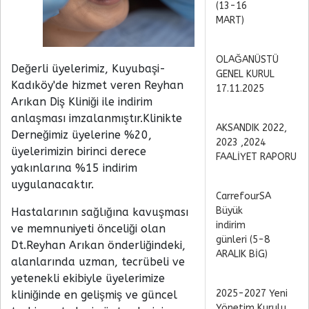
(13-16
MART)
OLAĞANÜSTÜ
Değerli üyelerimiz, Kuyubaşi-
GENEL KURUL
Kadıköy'de hizmet veren Reyhan
17.11.2025
Arıkan Diş Kliniği ile indirim
anlaşması imzalanmıştır.Klinikte
AKSANDIK 2022,
Derneğimiz üyelerine %20,
2023 ,2024
üyelerimizin birinci derece
FAALİYET RAPORU
yakınlarına %15 indirim
uygulanacaktır.
CarrefourSA
Büyük
Hastalarının sağlığına kavuşması
indirim
ve memnuniyeti önceliği olan
günleri (5-8
Dt.Reyhan Arıkan önderliğindeki,
ARALIK BİG)
alanlarında uzman, tecrübeli ve
yetenekli ekibiyle üyelerimize
2025-2027 Yeni
kliniğinde en gelişmiş ve güncel
Yönetim Kurulu