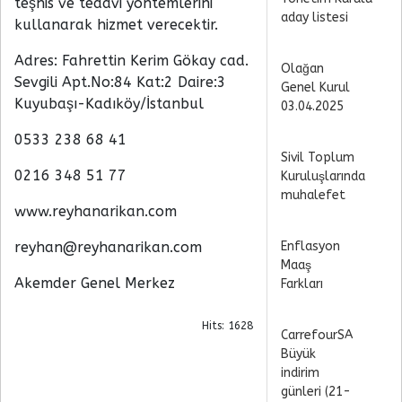
teşhis ve tedavi yöntemlerini
aday listesi
kullanarak hizmet verecektir.
Adres: Fahrettin Kerim Gökay cad.
Olağan
Sevgili Apt.No:84 Kat:2 Daire:3
Genel Kurul
Kuyubaşı-Kadıköy/İstanbul
03.04.2025
0533 238 68 41
Sivil Toplum
0216 348 51 77
Kuruluşlarında
muhalefet
www.reyhanarikan.com
reyhan@reyhanarikan.com
Enflasyon
Maaş
Akemder Genel Merkez
Farkları
Hits: 1628
CarrefourSA
Büyük
indirim
günleri (21-