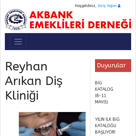
Hoşgeldiniz,
Giriş Yapın
Toggle navigation
Reyhan
Duyurular
Arıkan Diş
BİG
KATALOG
Kliniği
(8-11
MAYIS)
YILIN İLK BİG
KATALOĞU
BAŞLIYOR!