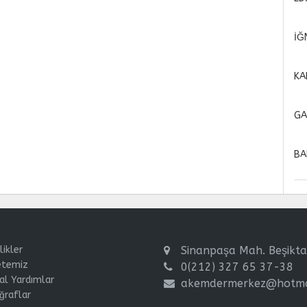
İĞ
KA
GA
BA
likler
Sinanpaşa Mah. Beşikta
temiz
0(212) 327 65 37-38
l Yardımlar
akemdermerkez@hotma
ğraflar