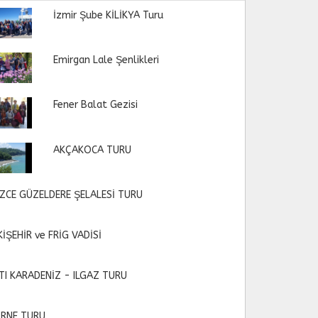
İzmir Şube KİLİKYA Turu
Emirgan Lale Şenlikleri
Fener Balat Gezisi
AKÇAKOCA TURU
ZCE GÜZELDERE ŞELALESİ TURU
KİŞEHİR ve FRİG VADİSİ
TI KARADENİZ - ILGAZ TURU
İRNE TURU