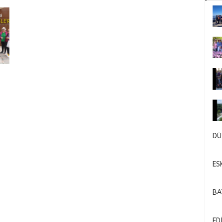
DÜ
ES
BA
ED