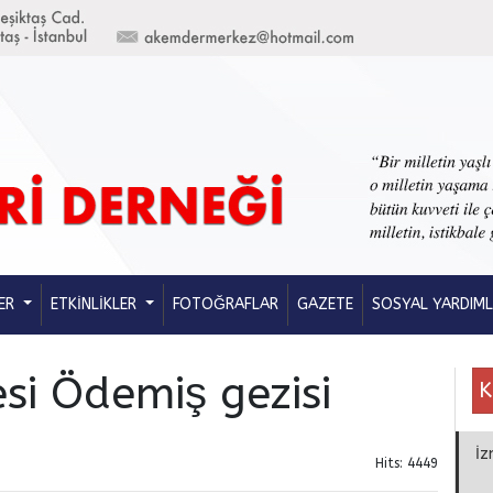
ER
ETKİNLİKLER
FOTOĞRAFLAR
GAZETE
SOSYAL YARDIM
si Ödemiş gezisi
K
İz
Hits: 4449