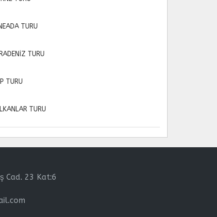
NEADA TURU
RADENİZ TURU
P TURU
LKANLAR TURU
ş Cad. 23 Kat:6
il.com