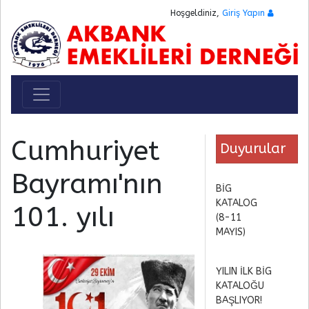
Hoşgeldiniz,
Giriş Yapın
Toggle navigation
Cumhuriyet
Duyurular
Bayramı'nın
BİG
KATALOG
101. yılı
(8-11
MAYIS)
YILIN İLK BİG
KATALOĞU
BAŞLIYOR!