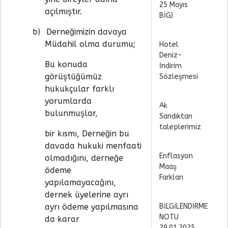
25 Mayıs
açılmıştır.
BİG)
b)
Derneğimizin davaya
Müdahil olma durumu;
Hotel
Deniz-
Bu konuda
İndirim
görüştüğümüz
Sözleşmesi
hukukçular farklı
yorumlarda
Ak
bulunmuşlar,
Sandıktan
taleplerimiz
bir kısmı, Derneğin bu
davada hukuki menfaati
Enflasyon
olmadığını, derneğe
Maaş
ödeme
Farkları
yapılamayacağını,
dernek üyelerine ayrı
ayrı ödeme yapılmasına
BİLGİLENDİRME
NOTU
da karar
29.01.2025