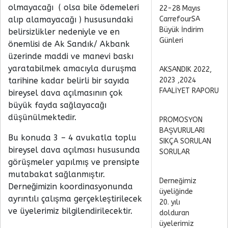
olmayacağı
( olsa bile ödemeleri
22-28 Mayıs
alıp alamayacağı ) hususundaki
CarrefourSA
Büyük İndirim
belirsizlikler nedeniyle ve en
Günleri
önemlisi de Ak Sandık/ Akbank
üzerinde maddi ve manevi baskı
yaratabilmek amacıyla duruşma
AKSANDIK 2022,
tarihine kadar belirli bir sayıda
2023 ,2024
FAALİYET RAPORU
bireysel dava açılmasının çok
büyük fayda sağlayacağı
düşünülmektedir.
PROMOSYON
BAŞVURULARI
Bu konuda 3 – 4 avukatla toplu
SIKÇA SORULAN
bireysel dava açılması hususunda
SORULAR
görüşmeler yapılmış ve prensipte
mutabakat sağlanmıştır.
Derneğimiz
Derneğimizin koordinasyonunda
üyeliğinde
ayrıntılı çalışma gerçekleştirilecek
20. yılı
ve üyelerimiz bilgilendirilecektir.
dolduran
üyelerimiz