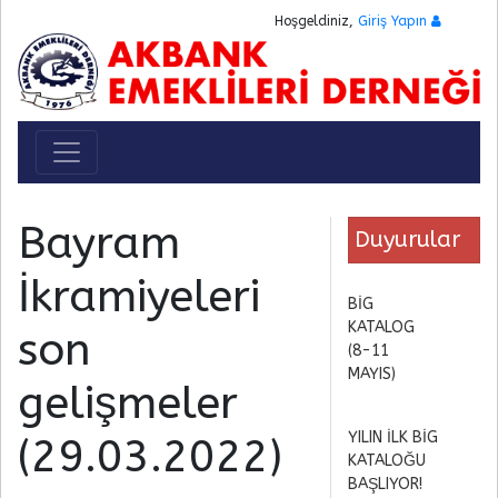
Hoşgeldiniz,
Giriş Yapın
Toggle navigation
Bayram
Duyurular
İkramiyeleri
BİG
KATALOG
son
(8-11
MAYIS)
gelişmeler
YILIN İLK BİG
(29.03.2022)
KATALOĞU
BAŞLIYOR!