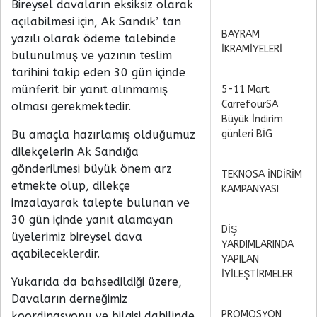
Bireysel davaların eksiksiz olarak
açılabilmesi için, Ak Sandık’ tan
BAYRAM
yazılı olarak ödeme talebinde
İKRAMİYELERİ
bulunulmuş ve yazının teslim
tarihini takip eden 30 gün içinde
münferit bir yanıt alınmamış
5-11 Mart
CarrefourSA
olması gerekmektedir.
Büyük İndirim
Bu amaçla hazırlamış olduğumuz
günleri BİG
dilekçelerin Ak Sandığa
gönderilmesi büyük önem arz
TEKNOSA İNDİRİM
etmekte olup, dilekçe
KAMPANYASI
imzalayarak talepte bulunan ve
30 gün içinde yanıt alamayan
DİŞ
üyelerimiz bireysel dava
YARDIMLARINDA
açabileceklerdir.
YAPILAN
İYİLEŞTİRMELER
Yukarıda da bahsedildiği üzere,
Davaların derneğimiz
PROMOSYON
koordinasyonu ve bilgisi dahilinde