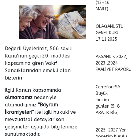
(13-16
MART)
OLAĞANÜSTÜ
GENEL KURUL
17.11.2025
Değerli Üyelerimiz, 506 sayılı
Kanu'nun geçici 20. maddesi
AKSANDIK 2022,
kapsamına giren Vakıf
2023 ,2024
FAALİYET RAPORU
Sandıklarından emekli olan
bizlerin
CarrefourSA
ilgili Kanun kapsamında
Büyük
olmamamız
nedeniyle
indirim
alamadığımız
''Bayram
günleri (5-8
İkramiyeleri''
ile ilgili hukuki ve
ARALIK BİG)
mevzuatsal detaylar son
gelişmeler aşağıda bilgilerinize
2025-2027 Yeni
sunulmaktadır.
Yönetim Kurulu