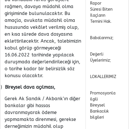
Rapor
rağmen, davaya müdahil olma
Süresi Biten
girişiminde bulunulacaktır. Bu
İlaçların
amaçla, avukata müdahil olma
Temini Hak.
hususunda vekâlet verilmiş olup,
en kısa sürede dava dosyasına
Babalarımız;
eklettirilecektir. Ancak, talebimizin
kabul görüp görmeyeceği
Değerli
16.06.2022 tarihinde yapılacak
Üyelerimiz;
duruşmada değerlendirileceği için,
o tarihe kadar bir belirsizlik söz
konusu olacaktır.
LOKALLERİMİZ
)
Bireysel dava açılması,
Promosyonla
Gerek Ak Sandık / Akbank’ın diğer
ilgili
bankalar gibi hassas
Bireysel
Bankacılık
davranmayarak ödeme
bilgileri
yapmamakta direnmesi, gerekse
derneğimizin müdahil olup