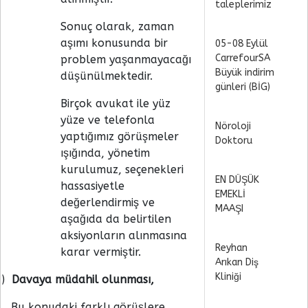
taleplerimiz
Sonuç olarak, zaman
aşımı konusunda bir
05-08 Eylül
CarrefourSA
problem yaşanmayacağı
Büyük indirim
düşünülmektedir.
günleri (BİG)
Birçok avukat ile yüz
yüze ve telefonla
Nöroloji
yaptığımız görüşmeler
Doktoru
ışığında, yönetim
kurulumuz, seçenekleri
EN DÜŞÜK
hassasiyetle
EMEKLİ
değerlendirmiş ve
MAAŞI
aşağıda da belirtilen
aksiyonların alınmasına
Reyhan
karar vermiştir.
Arıkan Diş
Kliniği
)
Davaya müdahil olunması,
Bu konudaki farklı görüşlere