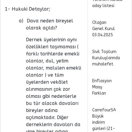
aday listesi
1- Hukuki Detaylar;
a)
Dava neden bireysel
Olağan
olarak açıldı?
Genel Kurul
03.04.2025
Dernek üyelerinin aynı
özellikleri taşımaması (
Sivil Toplum
farklı tarihlerde emekli
Kuruluşlarında
olanlar, dul, yetim
muhalefet
olanlar, malulen emekli
olanlar ) ve tüm
Enflasyon
üyelerden vekâlet
Maaş
alınmasının çok zor
Farkları
olması gibi nedenlerle
bu tür alacak davaları
bireyler adına
CarrefourSA
Büyük
açılmaktadır. Diğer
indirim
derneklerin davaları da
günleri (21-
yine bireyler adına