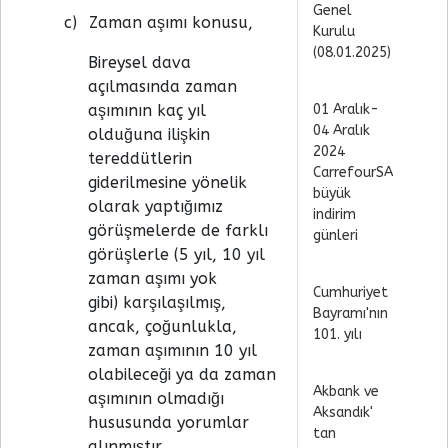
Genel
c)
Zaman aşımı konusu,
Kurulu
(08.01.2025)
Bireysel dava
açılmasında zaman
aşımının kaç yıl
01 Aralık-
04 Aralık
olduğuna ilişkin
2024
tereddütlerin
CarrefourSA
giderilmesine yönelik
büyük
olarak yaptığımız
indirim
görüşmelerde de farklı
günleri
görüşlerle
(5 yıl, 10 yıl
zaman aşımı yok
Cumhuriyet
gibi)
karşılaşılmış,
Bayramı'nın
ancak, çoğunlukla,
101. yılı
zaman aşımının 10 yıl
olabileceği ya da zaman
Akbank ve
aşımının olmadığı
Aksandık'
hususunda yorumlar
tan
alınmıştır.