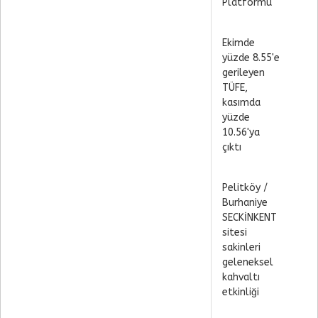
Platformu
Ekimde
yüzde 8.55'e
gerileyen
TÜFE,
kasımda
yüzde
10.56'ya
çıktı
Pelitköy /
Burhaniye
SECKİNKENT
sitesi
sakinleri
geleneksel
kahvaltı
etkinliği