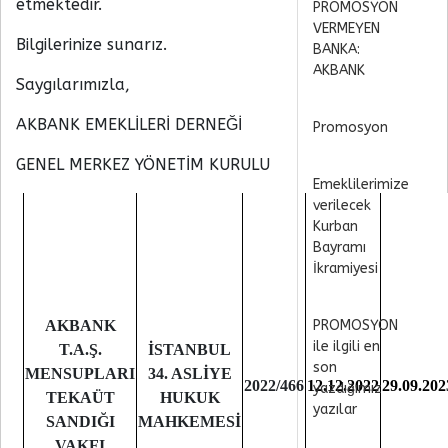
etmektedir.
PROMOSYON
VERMEYEN
Bilgilerinize sunarız.
BANKA:
AKBANK
Saygılarımızla,
AKBANK EMEKLİLERİ DERNEĞİ
Promosyon
GENEL MERKEZ YÖNETİM KURULU
Emeklilerimize
verilecek
Kurban
Bayramı
İkramiyesi
AKBANK
PROMOSYON
ile ilgili en
T.A.Ş.
İSTANBUL
son
MENSUPLARI
34. ASLİYE
2022/466
12.12.2022
29.09.202
yazdığımız
TEKAÜT
HUKUK
yazılar
SANDIĞI
MAHKEMESİ
VAKFI