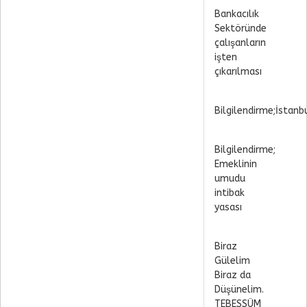
Bankacılık
Sektöründe
çalışanların
işten
çıkarılması
Bilgilendirme;İstanb
Bilgilendirme;
Emeklinin
umudu
intibak
yasası
Biraz
Gülelim
Biraz da
Düşünelim.
TEBESSÜM