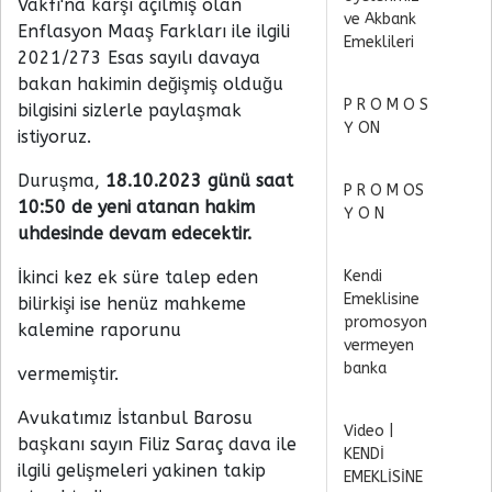
Vakfı'na karşı açılmış olan
ve Akbank
Enflasyon Maaş Farkları ile ilgili
Emeklileri
2021/273 Esas sayılı davaya
bakan hakimin değişmiş olduğu
P R O M O S
bilgisini sizlerle paylaşmak
Y ON
istiyoruz.
Duruşma,
18.10.2023 günü saat
P R O M OS
10:50 de yeni atanan hakim
Y O N
uhdesinde devam
edecektir.
İkinci kez ek süre talep eden
Kendi
Emeklisine
bilirkişi ise henüz mahkeme
promosyon
kalemine raporunu
vermeyen
banka
vermemiştir.
Avukatımız İstanbul Barosu
Video |
başkanı sayın Filiz Saraç dava ile
KENDİ
ilgili gelişmeleri yakinen takip
EMEKLİSİNE