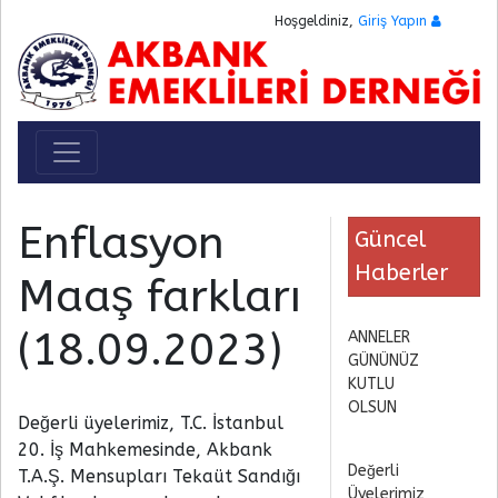
Hoşgeldiniz,
Giriş Yapın
Toggle navigation
Enflasyon
Güncel
Haberler
Maaş farkları
(18.09.2023)
ANNELER
GÜNÜNÜZ
KUTLU
OLSUN
Değerli üyelerimiz, T.C. İstanbul
20. İş Mahkemesinde, Akbank
Değerli
T.A.Ş. Mensupları Tekaüt Sandığı
Üyelerimiz