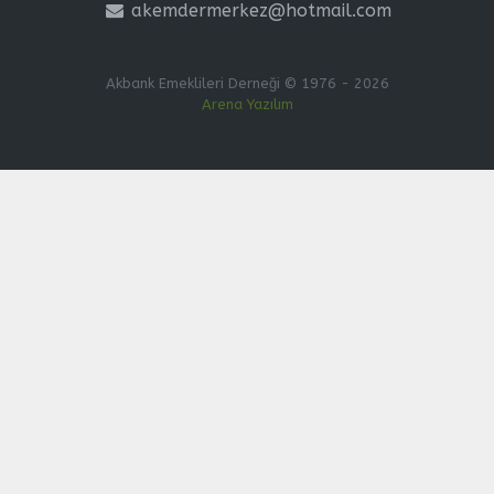
akemdermerkez@hotmail.com
Akbank Emeklileri Derneği © 1976 - 2026
Arena Yazılım